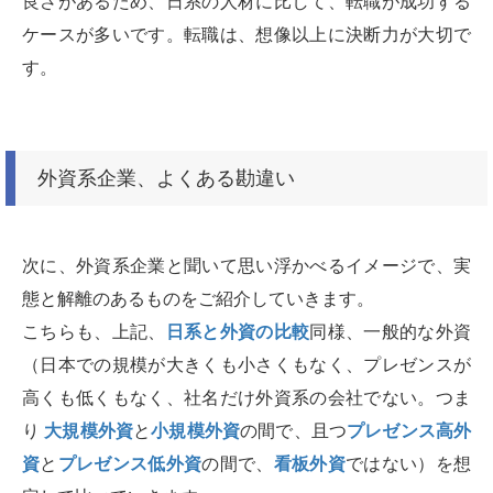
良さがあるため、日系の人材に比して、転職が成功する
ケースが多いです。転職は、想像以上に決断力が大切で
す。
外資系企業、よくある勘違い
次に、外資系企業と聞いて思い浮かべるイメージで、実
態と解離のあるものをご紹介していきます。
こちらも、上記、
日系と外資の比較
同様、一般的な外資
（日本での規模が大きくも小さくもなく、プレゼンスが
高くも低くもなく、社名だけ外資系の会社でない。つま
り
大規模外資
と
小規模外資
の間で、且つ
プレゼンス高外
資
と
プレゼンス低外資
の間で、
看板外資
ではない）を想