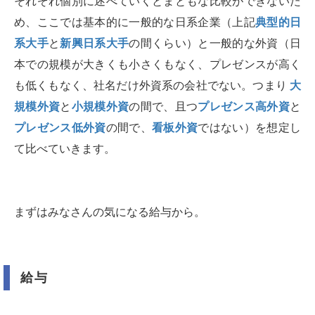
それぞれ個別に述べていくとまともな比較ができないた
め、ここでは基本的に一般的な日系企業（上記
典型的日
系大手
と
新興日系大手
の間くらい）と一般的な外資（日
本での規模が大きくも小さくもなく、プレゼンスが高く
も低くもなく、社名だけ外資系の会社でない。つまり
大
規模外資
と
小規模外資
の間で、且つ
プレゼンス高外資
と
プレゼンス低外資
の間で、
看板外資
ではない）を想定し
て比べていきます。
まずはみなさんの気になる給与から。
給与