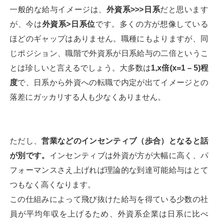
一般的な給与イメージは、
外資系>>>日系
だと思います
が、今は
外資系>日系位
です。多くの方が想像している
ほどのギャップはありません。職種にもよりますが、同
じポジション、職階で外資系が日系給与の二倍というこ
とは珍しいと言えるでしょう。大多数は
1,x倍(x=1 – 5)程
度
で、日系から外資への転職で内定が出てイメージとの
落差にガッカリする人も少なくありません。
ただし、
営業などのインセンティブ（歩合）となると話
が別です。
インセンティブは外資が方が大幅に高く、パ
フォーマンスさえ上げれば理論的な到達可能給与はとて
つもなく高くなります。
この仕組みによって飛び抜けた給与を得ている少数の社
員が平均年収を上げるため、外資系企業は日系に比べ