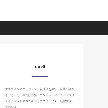
tatr0
大手外資転職エージェント管理職を経て、自身の会社
を立ち上げ。専門は法務・コンプライアンス・リスク
マネジメント領域のキャリアアドバイス、転職支援、
人材紹介。