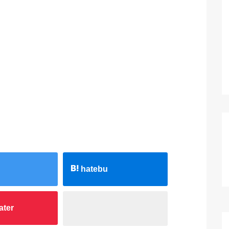
hatebu
ater