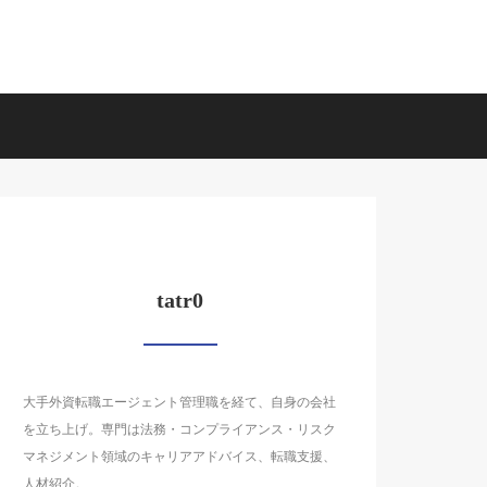
tatr0
大手外資転職エージェント管理職を経て、自身の会社
を立ち上げ。専門は法務・コンプライアンス・リスク
マネジメント領域のキャリアアドバイス、転職支援、
人材紹介。